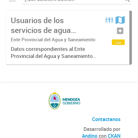
Usuarios de los
servicios de agua
potable y cloacas
Ente Provincial del Agua y Saneamiento
csv
Datos correspondientes al Ente
Provincial del Agua y Saneamiento
de Mendoza sobre las cuentas que
manejan los diversos operadores
que tienen a su cargo la prestación
de los servicios de agua...
Contactanos
Desarrollado por
Andino
con
CKAN