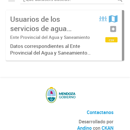
Usuarios de los
servicios de agua
potable y cloacas
Ente Provincial del Agua y Saneamiento
csv
Datos correspondientes al Ente
Provincial del Agua y Saneamiento
de Mendoza sobre las cuentas que
manejan los diversos operadores
que tienen a su cargo la prestación
de los servicios de agua...
Contactanos
Desarrollado por
Andino
con
CKAN