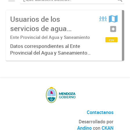
Usuarios de los
servicios de agua
potable y cloacas
Ente Provincial del Agua y Saneamiento
csv
Datos correspondientes al Ente
Provincial del Agua y Saneamiento
de Mendoza sobre las cuentas que
manejan los diversos operadores
que tienen a su cargo la prestación
de los servicios de agua...
Contactanos
Desarrollado por
Andino
con
CKAN