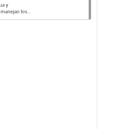
ua y
 manejan los
stación de los