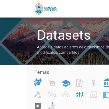
Datasets
Accede a datos abiertos de organismos del
modificalos, compartilos.
Temas