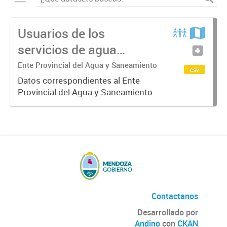
Usuarios de los
servicios de agua
potable y cloacas
Ente Provincial del Agua y Saneamiento
csv
Datos correspondientes al Ente
Provincial del Agua y Saneamiento
de Mendoza sobre las cuentas que
manejan los diversos operadores
que tienen a su cargo la prestación
de los servicios de agua...
Contactanos
Desarrollado por
Andino
con
CKAN