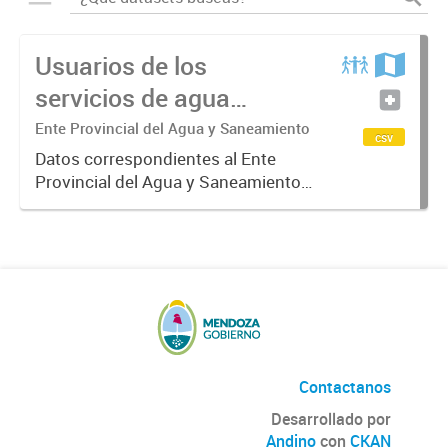
Usuarios de los
servicios de agua
potable y cloacas
Ente Provincial del Agua y Saneamiento
csv
Datos correspondientes al Ente
Provincial del Agua y Saneamiento
de Mendoza sobre las cuentas que
manejan los diversos operadores
que tienen a su cargo la prestación
de los servicios de agua...
Contactanos
Desarrollado por
Andino
con
CKAN