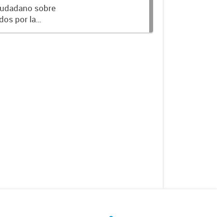
ierno, Trabajo y
Ciudadano sobre
dos por la
úne en un sólo