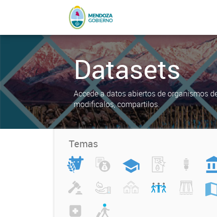
Datasets
Accede a datos abiertos de organismos del
modificalos, compartilos.
Temas