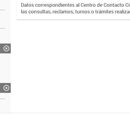
Pública y Modernización del Estado. Ministerio de Gob
Datos correspondientes al Centro de Contacto 
Justicia.
las consultas, reclamos, turnos o trámites realiza
ciudadanía por medio del servicio 148 el cual re
número...