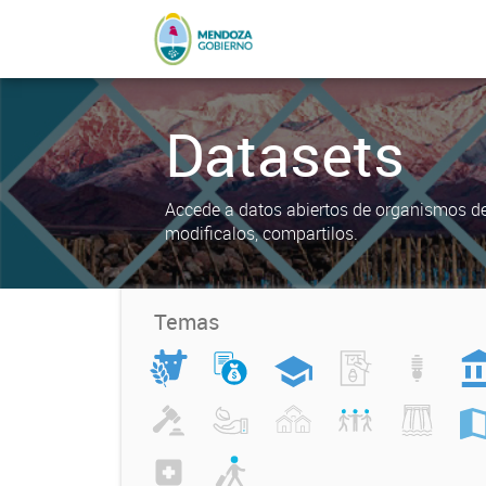
Datasets
Accede a datos abiertos de organismos del
modificalos, compartilos.
Temas