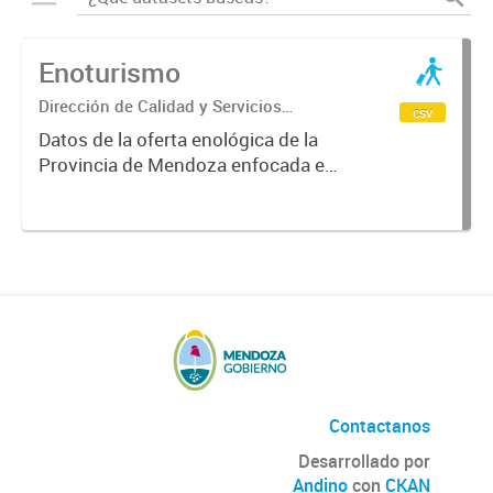
Enoturismo
Dirección de Calidad y Servicios
csv
Turísticos
Datos de la oferta enológica de la
Provincia de Mendoza enfocada en
las zonas de producción vinícola, la
cual abarca desde tours a bodegas
y empresas relacionadas al turismo
del vino en los circuitos...
Contactanos
Desarrollado por
Andino
con
CKAN