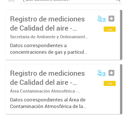
Registro de mediciones
de Calidad del aire -
csv
Contaminantes
Secretaría de Ambiente y Ordenamiento
Territorial
Datos correspondientes a
concentraciones de gas y partículas
en aire, obtenidos en las estaciones
de monitoreo fijas y móviles. Las
Registro de mediciones
mediciones responden a métodos
homologados, pero a la fecha...
de Calidad del aire -
csv
Meteorología
Área Contaminación Atmosférica -
Dirección de Protección Ambiental
Datos correspondientes al Área de
Contaminación Atmosférica de la
Dirección de Protección Ambiental.
Estos datos resultan de gran
interés para correlacionarlos con