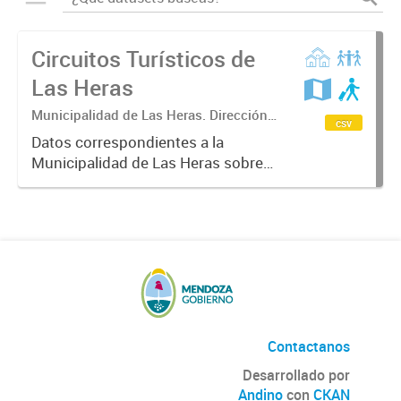
Circuitos Turísticos de
Las Heras
Municipalidad de Las Heras. Dirección
csv
de Turismo.
Datos correspondientes a la
Municipalidad de Las Heras sobre
circuitos turísticos del
departamento incluidos datos
estadísticos de lugares históricos,
sitios patrimoniales e informadores
turísticos....
Contactanos
Desarrollado por
Andino
con
CKAN