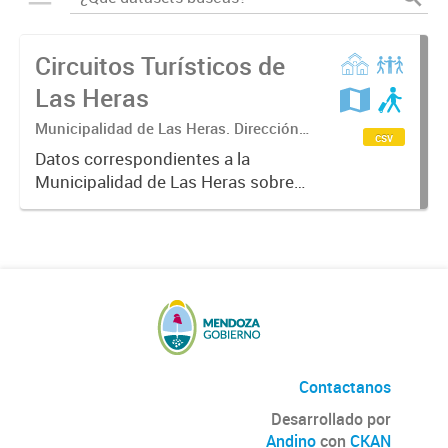
Circuitos Turísticos de
Las Heras
Municipalidad de Las Heras. Dirección
csv
de Turismo.
Datos correspondientes a la
Municipalidad de Las Heras sobre
circuitos turísticos del
departamento incluidos datos
estadísticos de lugares históricos,
sitios patrimoniales e informadores
turísticos....
Contactanos
Desarrollado por
Andino
con
CKAN