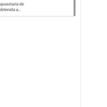
upuestaria de
obtenida a
 al ejercicio