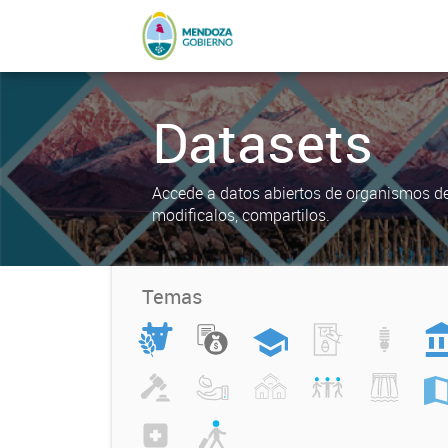
Datasets
Accede a datos abiertos de organismos del
modificalos, compartilos.
Temas