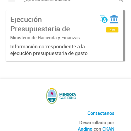
Ejecución
Presupuestaria de
csv
Gastos de la
Ministerio de Hacienda y Finanzas
Administración Pública
Información correspondiente a la
ejecución presupuestaria de gastos
Provincial 2018
del gobierno de la provincia de
Mendoza obtenida a través del
Sistema SIDICO. La misma
corresponde al ejercicio 2018.
Contactanos
Desarrollado por
Andino
con
CKAN