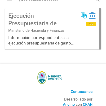
Ejecución
Presupuestaria de
csv
Gastos de la
Ministerio de Hacienda y Finanzas
Administración Pública
Información correspondiente a la
ejecución presupuestaria de gastos
Provincial 2018
del gobierno de la provincia de
Mendoza obtenida a través del
Sistema SIDICO. La misma
corresponde al ejercicio 2018.
Contactanos
Desarrollado por
Andino
con
CKAN