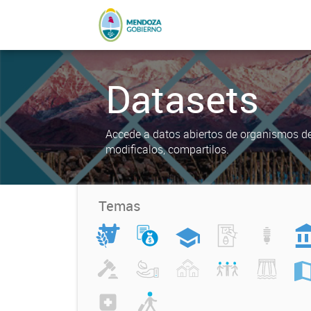
Datasets
Accede a datos abiertos de organismos del
modificalos, compartilos.
Temas