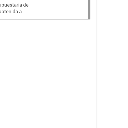
upuestaria de
obtenida a
 al ejercicio