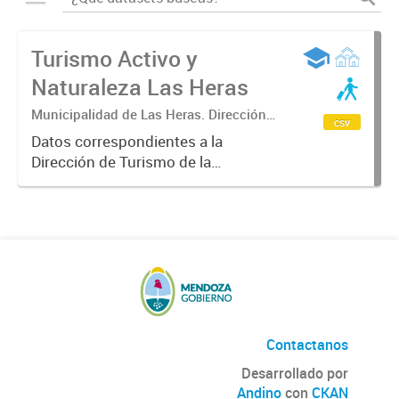
Turismo Activo y
Naturaleza Las Heras
Municipalidad de Las Heras. Dirección
csv
de Turismo
Datos correspondientes a la
Dirección de Turismo de la
Municipalidad de Las Heras sobre
turismo activo y naturaleza,
itinerario anual de las actividades
que se puede disfrutar en las
cuatro...
Contactanos
Desarrollado por
Andino
con
CKAN