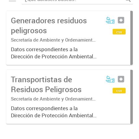
Generadores residuos
peligrosos
csv
Secretaría de Ambiente y Ordenamiento
Territorial. Dirección de Protección
Datos correspondientes a la
Ambiental. Área de Residuos
Dirección de Protección Ambiental
Peligrosos.
sobre los generadores de residuos
peligrosos y/o de cualquier objeto o
Transportistas de
sustancia que tenga la capacidad
de causar efectos adversos...
Residuos Peligrosos
csv
Secretaría de Ambiente y Ordenamiento
Territorial. Dirección de Protección
Datos correspondientes a la
Ambiental. Área de Residuos
Dirección de Protección Ambiental
Peligrosos.
sobre los transportistas de
residuos peligrosos (cualquier
objeto o sustancia que tenga