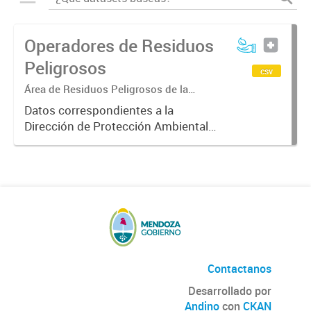
Operadores de Residuos
Peligrosos
csv
Área de Residuos Peligrosos de la
Dirección de Protección Ambiental
Datos correspondientes a la
Dirección de Protección Ambiental
sobre los operadores fijos,
operadores in-situ y operadores
móviles de residuos peligrosos y/o
cualquier objeto o sustancia que
tenga...
Contactanos
Desarrollado por
Andino
con
CKAN