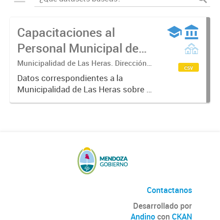
Capacitaciones al
Personal Municipal de
Las Heras
Municipalidad de Las Heras. Dirección
csv
de Desarrollo Organizacional.
Datos correspondientes a la
Municipalidad de Las Heras sobre el
proceso de formación en el que se
establecen planes y programas de
capacitación del personal
municipal. Partiendo del
desempeño...
Contactanos
Desarrollado por
Andino
con
CKAN