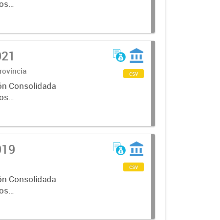
cos
021
rovincia
csv
ón Consolidada
cos
019
csv
ón Consolidada
cos