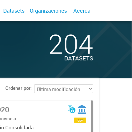
Datasets
Organizaciones
Acerca
204
DATASETS
Ordenar por
020
rovincia
csv
ón Consolidada