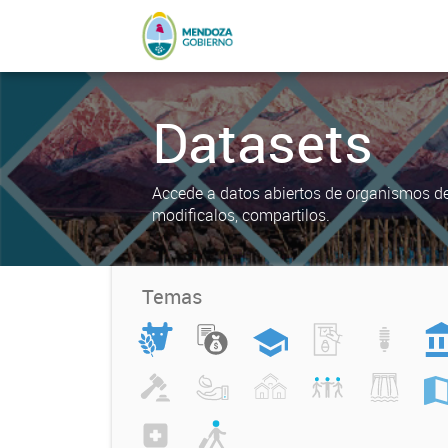
Datasets
Accede a datos abiertos de organismos del
modificalos, compartilos.
Temas