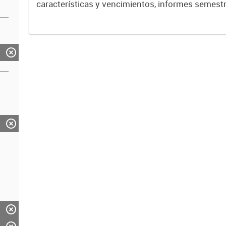
características y vencimientos, informes semestra
públicos vigentes, calificaciones al emisor.