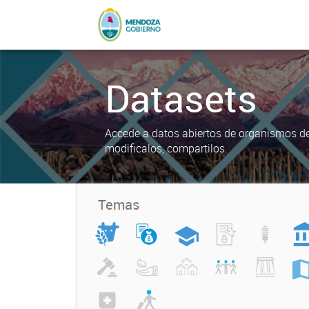
Datasets
Accede a datos abiertos de organismos del
modificalos, compartilos.
Temas