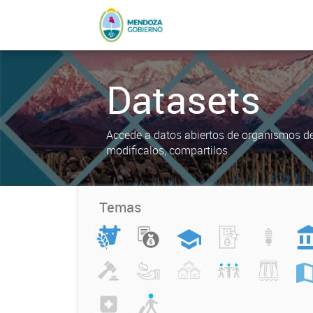
Datasets
Accede a datos abiertos de organismos del
modificalos, compartilos.
Temas