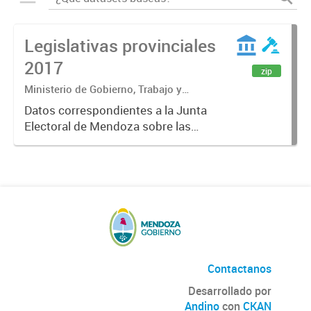
Legislativas provinciales
2017
zip
Ministerio de Gobierno, Trabajo y
Justicia. Dirección de Informática y
Datos correspondientes a la Junta
Comunicaciones.
Electoral de Mendoza sobre las
Elecciones Legislativas Nacionales,
Provinciales y Municipales
celebradas el domingo 22 de
octubre de 2017, en las mismas se
votaron...
Contactanos
Desarrollado por
Andino
con
CKAN