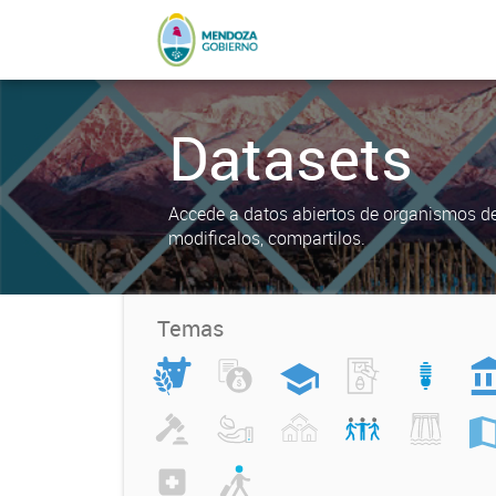
Datasets
Accede a datos abiertos de organismos del
modificalos, compartilos.
Temas