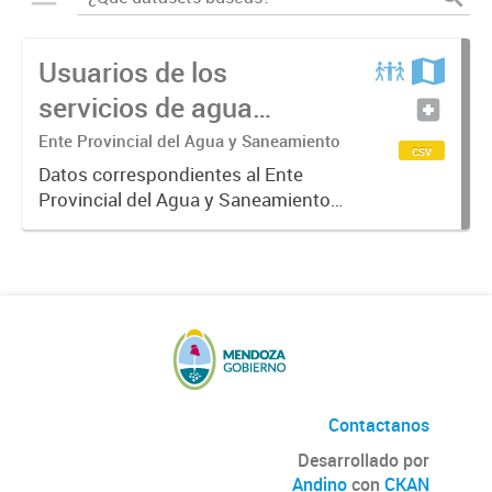
Usuarios de los
servicios de agua
potable y cloacas
Ente Provincial del Agua y Saneamiento
csv
Datos correspondientes al Ente
Provincial del Agua y Saneamiento
de Mendoza sobre las cuentas que
manejan los diversos operadores
que tienen a su cargo la prestación
de los servicios de agua...
Contactanos
Desarrollado por
Andino
con
CKAN