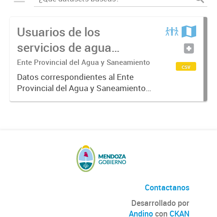
Usuarios de los
servicios de agua
potable y cloacas
Ente Provincial del Agua y Saneamiento
csv
Datos correspondientes al Ente
Provincial del Agua y Saneamiento
de Mendoza sobre las cuentas que
manejan los diversos operadores
que tienen a su cargo la prestación
de los servicios de agua...
Contactanos
Desarrollado por
Andino
con
CKAN