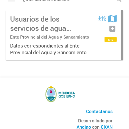
Usuarios de los
servicios de agua
potable y cloacas
Ente Provincial del Agua y Saneamiento
csv
Datos correspondientes al Ente
Provincial del Agua y Saneamiento
de Mendoza sobre las cuentas que
manejan los diversos operadores
que tienen a su cargo la prestación
de los servicios de agua...
Contactanos
Desarrollado por
Andino
con
CKAN