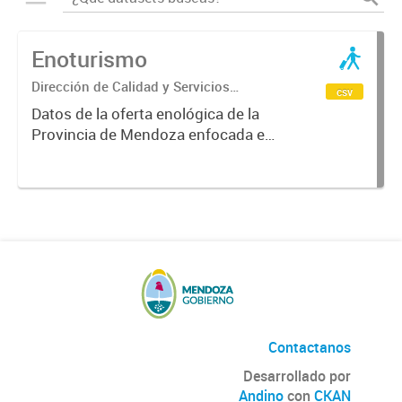
Enoturismo
Dirección de Calidad y Servicios
csv
Turísticos
Datos de la oferta enológica de la
Provincia de Mendoza enfocada en
las zonas de producción vinícola, la
cual abarca desde tours a bodegas
y empresas relacionadas al turismo
del vino en los circuitos...
Contactanos
Desarrollado por
Andino
con
CKAN