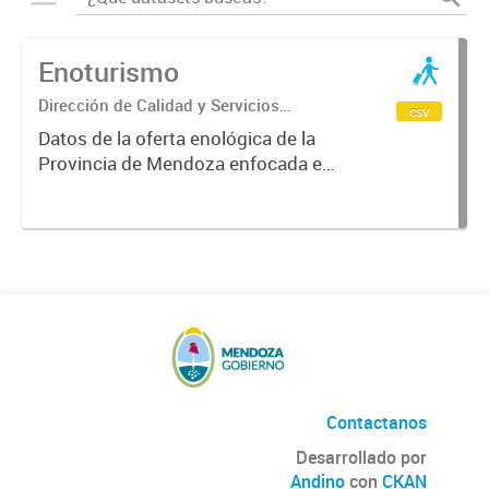
Enoturismo
Dirección de Calidad y Servicios
csv
Turísticos
Datos de la oferta enológica de la
Provincia de Mendoza enfocada en
las zonas de producción vinícola, la
cual abarca desde tours a bodegas
y empresas relacionadas al turismo
del vino en los circuitos...
Contactanos
Desarrollado por
Andino
con
CKAN