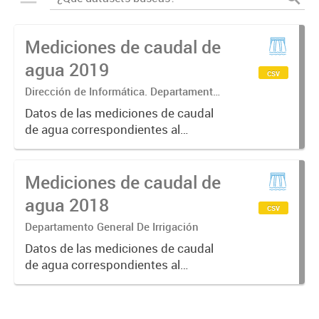
Mediciones de caudal de
agua 2019
csv
Dirección de Informática. Departamento
General De Irrigación.
Datos de las mediciones de caudal
de agua correspondientes al
Sistema MIDO (Modelo de
Indicadores de Distribución
Mediciones de caudal de
Operativa) el cual informa el
volumen de caudales en tiempo
agua 2018
csv
real, calidad del...
Departamento General De Irrigación
Datos de las mediciones de caudal
de agua correspondientes al
Sistema MIDO (Modelo de
Indicadores de Distribución
Operativa) el cual informa el