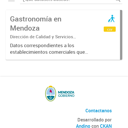
Gastronomía en
Mendoza
csv
Dirección de Calidad y Servicios
Turísticos
Datos correspondientes a los
establecimientos comerciales que
provén servicios turísticos de
alimentación en la Provincia de
Mendoza. Datos previstos por el
Ente Mendoza Turismo.
Contactanos
Desarrollado por
Andino
con
CKAN