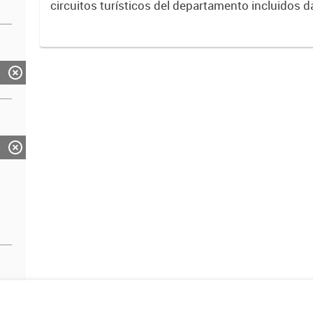
circuitos turísticos del departamento incluidos d
estadísticos de lugares históricos, sitios patrimo
informadores turísticos....