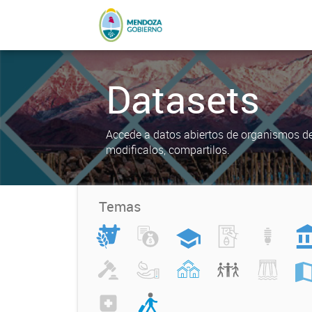
Datasets
Accede a datos abiertos de organismos del
modificalos, compartilos.
Temas