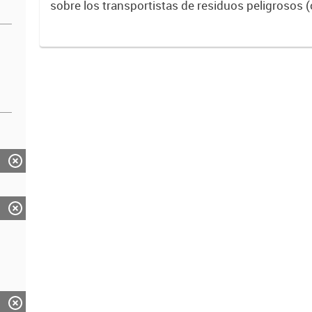
sobre los transportistas de residuos peligrosos (
o sustancia que tenga capacidad de causar efec
sobre...