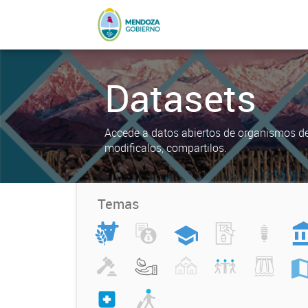
Datasets
Accede a datos abiertos de organismos del
modificalos, compartilos.
Temas