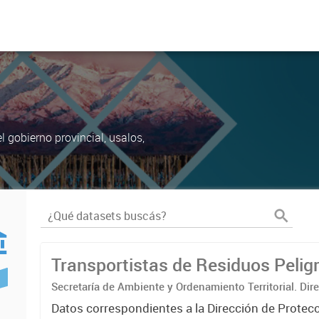
 gobierno provincial, usalos,
Transportistas de Residuos Pelig
Secretaría de Ambiente y Ordenamiento Territorial. Dir
Protección Ambiental. Área de Residuos Peligrosos.
Datos correspondientes a la Dirección de Protec