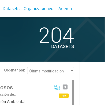
Datasets
Organizaciones
Acerca
204
DATASETS
Ordenar por
rosos
ección de
csv
ción Ambiental