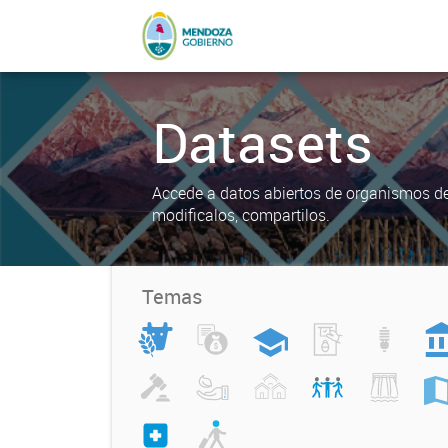
Datasets
Accede a datos abiertos de organismos del
modificalos, compartilos.
Temas