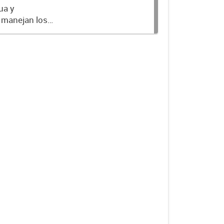
ua y
 manejan los
stación de los