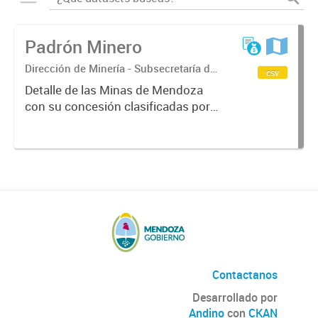
Padrón Minero
Dirección de Minería - Subsecretaría de
csv
Energía y Minería
Detalle de las Minas de Mendoza
con su concesión clasificadas por
distrito.
Contactanos
Desarrollado por
Andino
con
CKAN