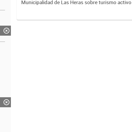
Municipalidad de Las Heras sobre turismo activo
itinerario anual de las actividades que se puede d
cuatro...