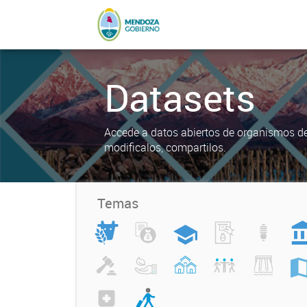
Datasets
Accede a datos abiertos de organismos del
modificalos, compartilos.
Temas