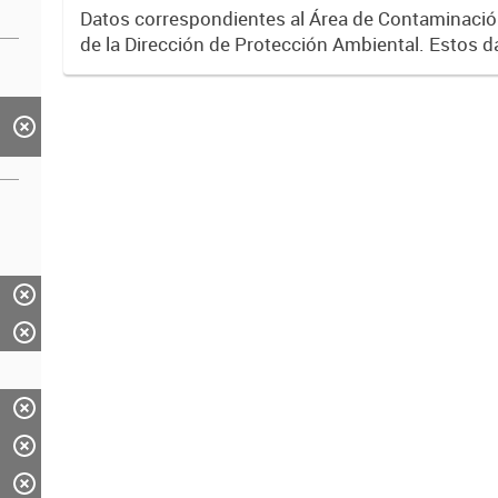
Datos correspondientes al Área de Contaminaci
de la Dirección de Protección Ambiental. Estos d
gran interés para correlacionarlos con los valore
concentración...