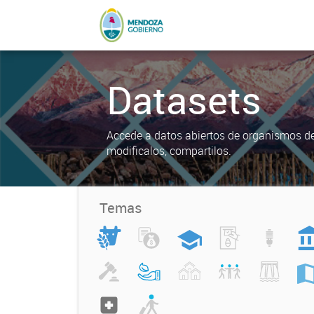
Datasets
Accede a datos abiertos de organismos del
modificalos, compartilos.
Temas