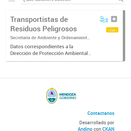
Transportistas de
Residuos Peligrosos
csv
Secretaría de Ambiente y Ordenamiento
Territorial. Dirección de Protección
Datos correspondientes a la
Ambiental. Área de Residuos
Dirección de Protección Ambiental
Peligrosos.
sobre los transportistas de
residuos peligrosos (cualquier
objeto o sustancia que tenga
capacidad de causar efectos
adversos sobre...
Contactanos
Desarrollado por
Andino
con
CKAN