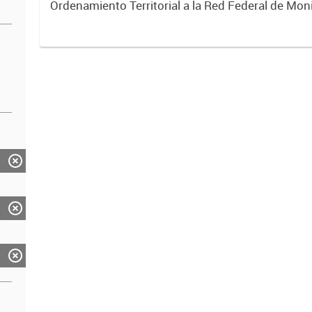
Ordenamiento Territorial a la Red Federal de Mo
y todo otro tipo de informes realizados por la Sec
cumplimiento...