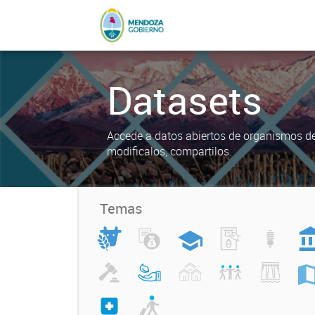
Datasets
Accede a datos abiertos de organismos del
modificalos, compartilos.
Temas