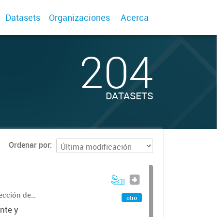
Datasets
Organizaciones
Acerca
204
DATASETS
Ordenar por
rección de
otro
nte y