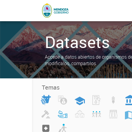
Datasets
Accede a datos abiertos de organismos del
modificalos, compartilos.
Temas