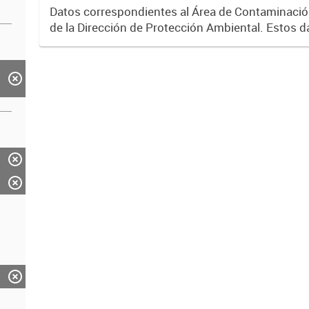
Datos correspondientes al Área de Contaminaci
de la Dirección de Protección Ambiental. Estos d
gran interés para correlacionarlos con los valore
concentración...