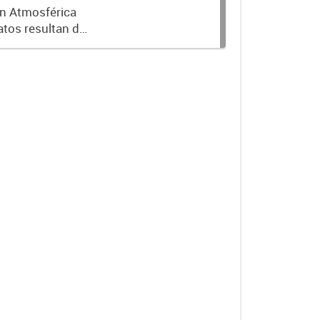
ón Atmosférica
atos resultan de
s de