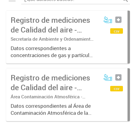
Registro de mediciones
de Calidad del aire -
csv
Contaminantes
Secretaría de Ambiente y Ordenamiento
Territorial
Datos correspondientes a
concentraciones de gas y partículas
en aire, obtenidos en las estaciones
de monitoreo fijas y móviles. Las
Registro de mediciones
mediciones responden a métodos
homologados, pero a la fecha...
de Calidad del aire -
csv
Meteorología
Área Contaminación Atmosférica -
Dirección de Protección Ambiental
Datos correspondientes al Área de
Contaminación Atmosférica de la
Dirección de Protección Ambiental.
Estos datos resultan de gran
interés para correlacionarlos con