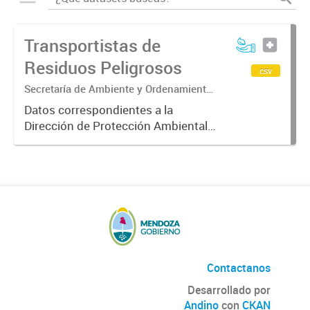
Transportistas de
Residuos Peligrosos
csv
Secretaría de Ambiente y Ordenamiento
Territorial. Dirección de Protección
Datos correspondientes a la
Ambiental. Área de Residuos
Dirección de Protección Ambiental
Peligrosos.
sobre los transportistas de
residuos peligrosos (cualquier
objeto o sustancia que tenga
capacidad de causar efectos
adversos sobre...
Contactanos
Desarrollado por
Andino
con
CKAN