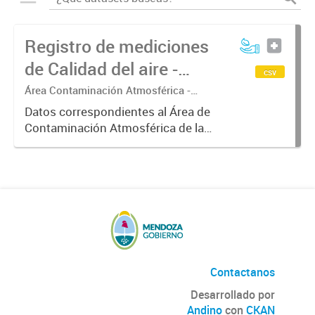
Registro de mediciones
de Calidad del aire -
csv
Meteorología
Área Contaminación Atmosférica -
Dirección de Protección Ambiental
Datos correspondientes al Área de
Contaminación Atmosférica de la
Dirección de Protección Ambiental.
Estos datos resultan de gran
interés para correlacionarlos con
los valores de concentración...
Contactanos
Desarrollado por
Andino
con
CKAN