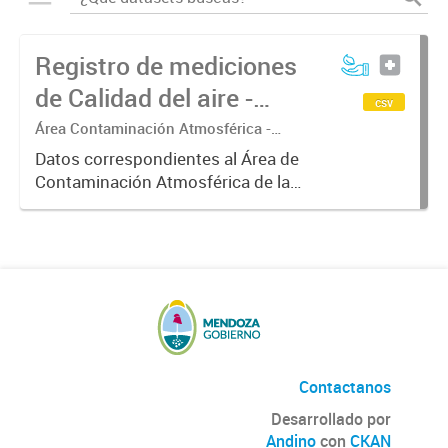
Registro de mediciones
de Calidad del aire -
csv
Meteorología
Área Contaminación Atmosférica -
Dirección de Protección Ambiental
Datos correspondientes al Área de
Contaminación Atmosférica de la
Dirección de Protección Ambiental.
Estos datos resultan de gran
interés para correlacionarlos con
los valores de concentración...
Contactanos
Desarrollado por
Andino
con
CKAN