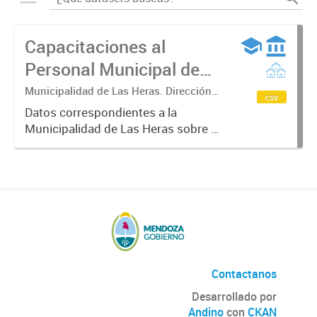
Capacitaciones al
Personal Municipal de
Las Heras
Municipalidad de Las Heras. Dirección
csv
de Desarrollo Organizacional.
Datos correspondientes a la
Municipalidad de Las Heras sobre el
proceso de formación en el que se
establecen planes y programas de
capacitación del personal
municipal. Partiendo del
desempeño...
Contactanos
Desarrollado por
Andino
con
CKAN