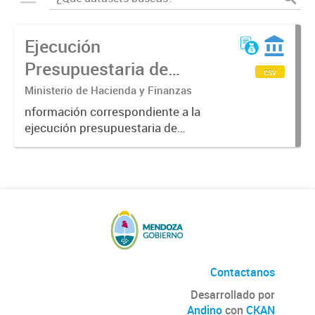
Ejecución
Presupuestaria de
csv
Recursos de la
Ministerio de Hacienda y Finanzas
Administración Pública
nformación correspondiente a la
ejecución presupuestaria de
Provincial 2018
recursos del gobierno de la
provincia de Mendoza obtenida a
través del Sistema SIDICO. La
misma corresponde al ejercicio
2018.
Contactanos
Desarrollado por
Andino
con
CKAN