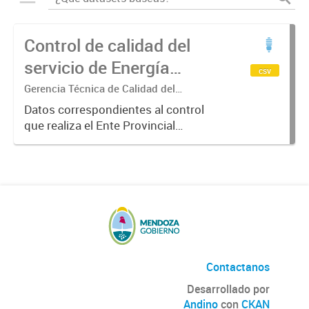
Control de calidad del
servicio de Energía
csv
Eléctrica Etapa I año
Gerencia Técnica de Calidad del
Suministro
2018
Datos correspondientes al control
que realiza el Ente Provincial
Regulador Eléctrico sobre el
cumplimiento de las pautas de
calidad del servicio. En la ETAPA 1:
se controlan, en forma semestral,...
Contactanos
Desarrollado por
Andino
con
CKAN