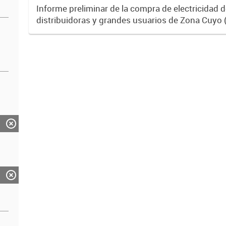
Informe preliminar de la compra de electricidad d
distribuidoras y grandes usuarios de Zona Cuyo
Juan) al Mercado Eléctrico Mayorista. Las variac
demanda surgen de...