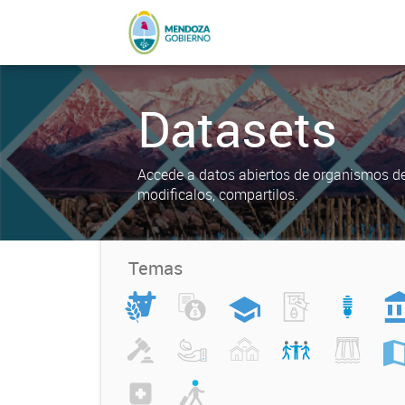
Datasets
Accede a datos abiertos de organismos del
modificalos, compartilos.
Temas